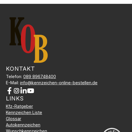
KONTAKT
Telefon:
089 896748400
E-Mail:
info@kennzeichen-online-bestellen.de
LINKS
Kundenbewertungen und Erfahrungen zu
Kfz-Kennzeichen Online Bestellen
Kfz-Ratgeber
Kennzeichen Liste
SEHR GUT
%
100
Glossar
Empfehlungen auf
Autokennzeichen
ProvenExpert.com
5,00
/
5,00
Wunschkennzeichen