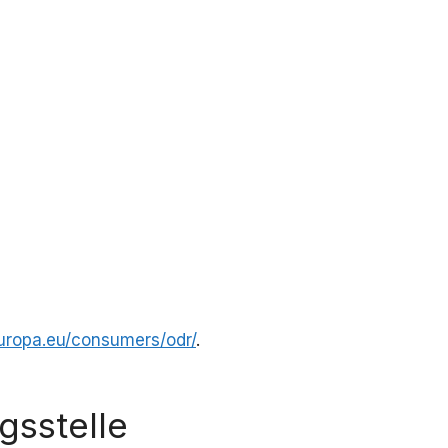
europa.eu/consumers/odr/
.
s­stelle