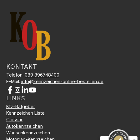
KONTAKT
Telefon:
089 896748400
E-Mail:
info@kennzeichen-online-bestellen.de
LINKS
Kundenbewertungen und Erfahrungen zu
Kfz-Kennzeichen Online Bestellen
Kfz-Ratgeber
Kennzeichen Liste
SEHR GUT
%
100
Glossar
Empfehlungen auf
Autokennzeichen
ProvenExpert.com
5,00
/
5,00
Wunschkennzeichen
Motorrad-Kennzeichen