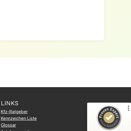
Kundenbewertungen und Erfahrungen zu
Kfz-Kennzeichen Online Bestellen
LINKS
%
100
SEHR GUT
Kfz-Ratgeber
Kennzeichen Liste
Empfehlungen auf
ProvenExpert.com
5,00
/
5,00
Glossar