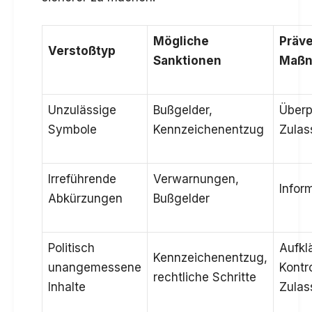
Mögliche
Präve
Verstoßtyp
Sanktionen
Maß
Unzulässige
Bußgelder,
Überp
Symbole
Kennzeichenentzug
Zulas
Irreführende
Verwarnungen,
Infor
Abkürzungen
Bußgelder
Politisch
Aufkl
Kennzeichenentzug,
unangemessene
Kontro
rechtliche Schritte
Inhalte
Zulas