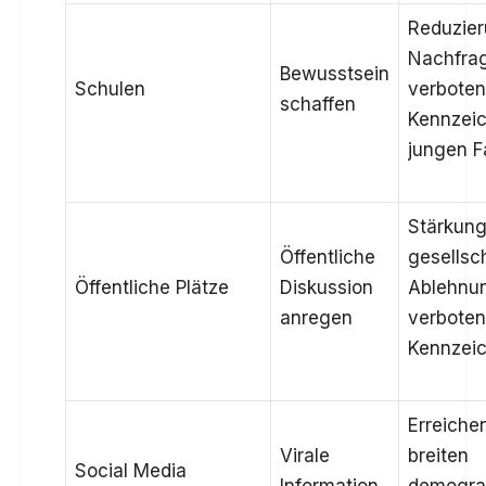
Reduzier
Nachfra
Bewusstsein
Schulen
verbote
schaffen
Kennzeic
jungen F
Stärkung
Öffentliche
gesellsc
Öffentliche Plätze
Diskussion
Ablehnu
anregen
verboten
Kennzei
Erreiche
Virale
breiten
Social Media
Information
demogra