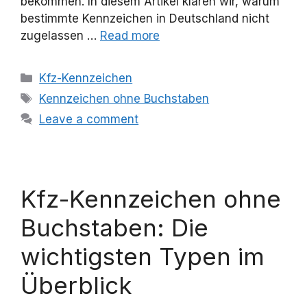
bekommen. In diesem Artikel klären wir, warum
bestimmte Kennzeichen in Deutschland nicht
zugelassen …
Read more
Categories
Kfz-Kennzeichen
Tags
Kennzeichen ohne Buchstaben
Leave a comment
Kfz-Kennzeichen ohne
Buchstaben: Die
wichtigsten Typen im
Überblick