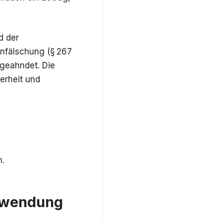
d der
enfälschung (§ 267
 geahndet. Die
erheit und
n.
erwendung