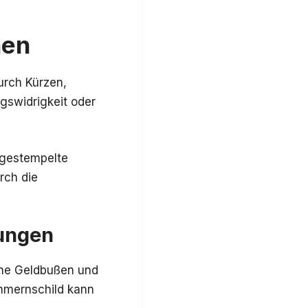
hen
urch Kürzen,
gswidrigkeit oder
ngestempelte
rch die
ungen
hohe Geldbußen und
mmernschild kann