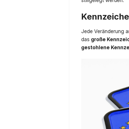
stillgelegt werden.
Kennzeich
Jede Veränderung 
das
große Kennzei
gestohlene Kennz