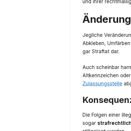
und ihrer rechtmäßi
Änderung
Jegliche Veränderun
Abkleben, Umfärben 
gar Straftat dar.
Auch scheinbar harm
Altkennzeichen oder 
Zulassungsstelle
abg
Konsequenz
Die Folgen einer il
sogar
strafrechtli